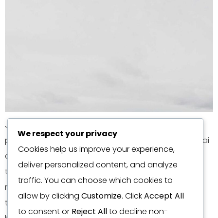
Jika Bali sudah lama dikenal sebagai surga investasi
We respect your privacy
properti, Lombok kini mulai mencuri perhatian sebagai
Cookies help us improve your experience,
destinasi baru yang tidak kalah menjanjikan. Pulau
deliver personalized content, and analyze
tetangga Bali ini menawarkan keindahan alam yang
traffic. You can choose which cookies to
masih alami dengan harga properti yang jauh lebih
allow by clicking
Customize
. Click
Accept All
terjangkau. Perkembangan infrastruktur, termasuk
to consent or
Reject All
to decline non-