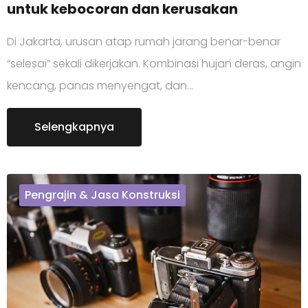
untuk kebocoran dan kerusakan
Di Jakarta, urusan atap rumah jarang benar-benar
“selesai” sekali dikerjakan. Kombinasi hujan deras, angin
kencang, panas menyengat, dan…
Selengkapnya
Pengrajin & Jasa Konstruksi