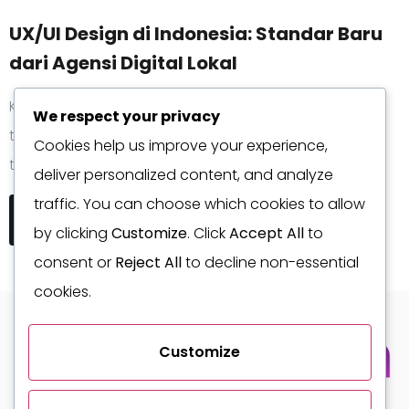
UX/UI Design di Indonesia: Standar Baru
dari Agensi Digital Lokal
Kualitas desain UX/UI dari agensi digital Indonesia
We respect your privacy
telah meningkat secara signifikan dalam beberapa
Cookies help us improve your experience,
tahun terakhir. Desainer Indonesia kini…
deliver personalized content, and analyze
traffic. You can choose which cookies to allow
Selengkapnya
by clicking
Customize
. Click
Accept All
to
consent or
Reject All
to decline non-essential
cookies.
Customize