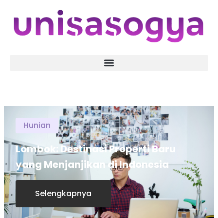
Hunian
Lombok: Destinasi Properti Baru
yang Menjanjikan di Indonesia
Selengkapnya